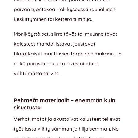
päivän työntekoa – oli kyseessä rauhallinen
keskittyminen tai ketterä tiimityö.
Monikäyttöiset, siirreltävät tai muunneltavat
kalusteet mahdollistavat joustavat
tilaratkaisut muuttuvien tarpeiden mukaan. Ja
mikä parasta – suurta investointia ei
välttämättä tarvita.
Pehmeät materiaalit – enemmän kuin
sisustusta
Verhot, matot ja akustoivat kalusteet tekevät
työtilasta viihtyisämmän ja hiljaisemman. Ne