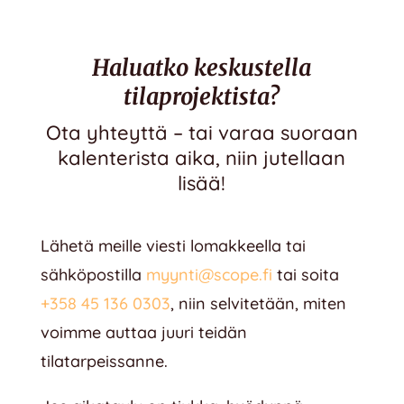
Haluatko keskustella
tilaprojektista?
Ota yhteyttä – tai varaa suoraan
kalenterista aika, niin jutellaan
lisää!
Lähetä meille viesti lomakkeella tai
sähköpostilla
myynti@scope.fi
tai soita
+358 45 136 0303
, niin selvitetään, miten
voimme auttaa juuri teidän
tilatarpeissanne.