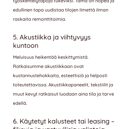
työskentelytapoja tukeviksi. Tämä on nopea ja
edullinen tapa uudistaa tilojen ilmettä ilman
raskaita remonttitoimia.
5. Akustiikka ja viihtyvyys
kuntoon
Meluisuus heikentää keskittymistä.
Ratkaisumme akustiikkaan ovat
kustannustehokkaita, esteettisiä ja helposti
toteutettavissa. Akustiikkapaneelit, tekstiilit ja
muut kevyt ratkaisut luodaan aina tila ja tarve
edellä.
6. Käytetyt kalusteet tai leasing –