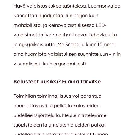
Hyvä valaistus tukee työntekoa. Luonnonvaloa
kannattaa hyödyntää niin paljon kuin
mahdollista, ja keinovalaistuksessa LED-
valaisimet tai valonauhat tuovat tehokkuutta
ja nykyaikaisuutta. Me Scopella kiinnitämme
aina huomiota valaistuksen suunnitteluun – niin
visuaalisesti kuin ergonomisesti.
Kalusteet uusiksi? Ei aina tarvitse.
Toimitilan toiminnallisuus voi parantua
huomattavasti jo pelkällä kalusteiden
uudelleensijoittelulla. Me suunnittelemme
työpisteiden ja yhteisten alueiden paikat
uudelleen niin, että tilat palvelevat tämän