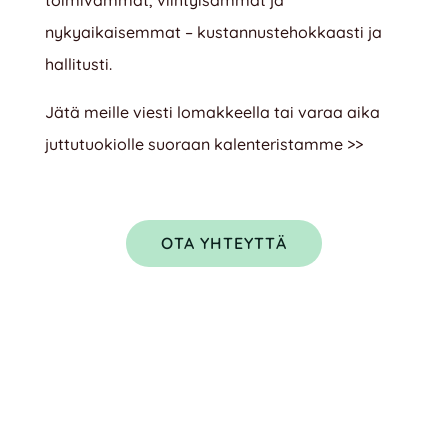
toimivammat, viihtyisämmät ja
nykyaikaisemmat – kustannustehokkaasti ja
hallitusti.
Jätä meille viesti lomakkeella tai varaa aika
juttutuokiolle suoraan kalenteristamme >>
OTA YHTEYTTÄ