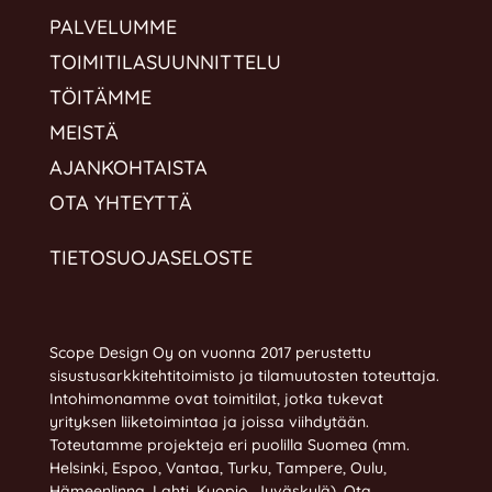
PALVELUMME
TOIMITILASUUNNITTELU
TÖITÄMME
MEISTÄ
AJANKOHTAISTA
OTA YHTEYTTÄ
TIETOSUOJASELOSTE
Scope Design Oy on vuonna 2017 perustettu
sisustusarkkitehtitoimisto ja tilamuutosten toteuttaja.
Intohimonamme ovat toimitilat, jotka tukevat
yrityksen liiketoimintaa ja joissa viihdytään.
Toteutamme projekteja eri puolilla Suomea (mm.
Helsinki, Espoo, Vantaa, Turku, Tampere, Oulu,
Hämeenlinna, Lahti, Kuopio, Jyväskylä).
Ota