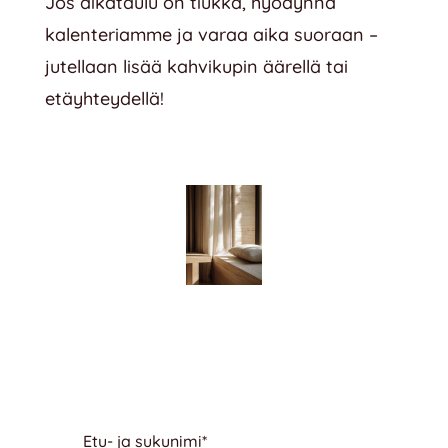
Jos aikataulu on tiukka, hyödynnä
kalenteriamme ja varaa aika suoraan –
jutellaan lisää kahvikupin äärellä tai
etäyhteydellä!
Etu- ja sukunimi
*