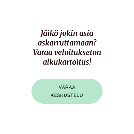
Jäikö jokin asia
askarruttamaan?
Varaa veloitukseton
alkukartoitus!
VARAA
KESKUSTELU