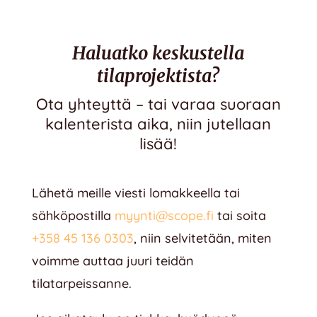
Haluatko keskustella
tilaprojektista?
Ota yhteyttä – tai varaa suoraan
kalenterista aika, niin jutellaan
lisää!
Lähetä meille viesti lomakkeella tai
sähköpostilla
myynti@scope.fi
tai soita
+358 45 136 0303
, niin selvitetään, miten
voimme auttaa juuri teidän
tilatarpeissanne.