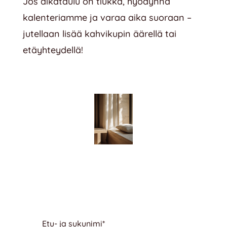
Jos aikataulu on tiukka, hyödynnä
kalenteriamme ja varaa aika suoraan –
jutellaan lisää kahvikupin äärellä tai
etäyhteydellä!
Etu- ja sukunimi
*