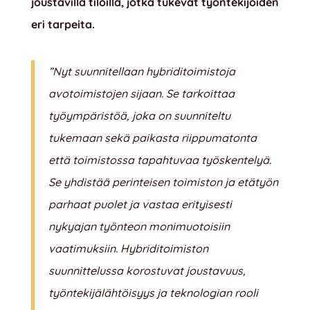
joustavilla tiloilla, jotka tukevat työntekijöiden
eri tarpeita.
”Nyt suunnitellaan hybriditoimistoja
avotoimistojen sijaan. Se tarkoittaa
työympäristöä, joka on suunniteltu
tukemaan sekä paikasta riippumatonta
että toimistossa tapahtuvaa työskentelyä.
Se yhdistää perinteisen toimiston ja etätyön
parhaat puolet ja vastaa erityisesti
nykyajan työnteon monimuotoisiin
vaatimuksiin. Hybriditoimiston
suunnittelussa korostuvat joustavuus,
työntekijälähtöisyys ja teknologian rooli