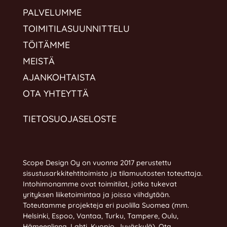
PALVELUMME
TOIMITILASUUNNITTELU
TÖITÄMME
MEISTÄ
AJANKOHTAISTA
OTA YHTEYTTÄ
TIETOSUOJASELOSTE
Scope Design Oy on vuonna 2017 perustettu
sisustusarkkitehtitoimisto ja tilamuutosten toteuttaja.
Intohimonamme ovat toimitilat, jotka tukevat
yrityksen liiketoimintaa ja joissa viihdytään.
Toteutamme projekteja eri puolilla Suomea (mm.
Helsinki, Espoo, Vantaa, Turku, Tampere, Oulu,
Hämeenlinna, Lahti, Kuopio, Jyväskylä).
Ota