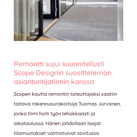
Remontti sujui suunnitellusti
Scope Designin suositteleman
asiantuntijatiimin kanssa
Scopen kautta remontin toteuttajaksi saatiin
taitava rakennusurakoitsija Tuomas Jurvanen,
jonka tiimi hoiti työn tehokkaasti ja
aikataulussa. Hänen johdollaan laajat
tilamuutokset valmistuivat sovitussa