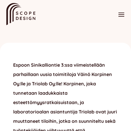
Espoon Sinikalliontie 3:ssa viimeistellään
parhaillaan uusia toimitiloja Väinö Korpinen
Oy:lle ja Triolab Oy:lle! Korpinen, joka
tunnetaan laadukkaista
esteettömyysratkaisuistaan, ja
laboratorioalan asiantuntija Triolab ovat juuri
muuttaneet tiloihin, jotka on suunniteltu sekä
työntekijöiden viihtyvyyttä että