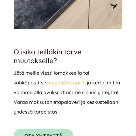
Olisiko teilläkin tarve
muutokselle?
Jätä meille viesti lomakkeella tai
sähköpostitse
myynti@scope.fi
ja kerro, miten
voimme olla avuksi. Otamme sinuun yhteyttä!
Varaa maksuton etäpalaveri ja keskustellaan
yhdessä tarpeistasi.
OTA YHTEYTTÄ