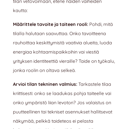
tilan vetovoimaan, etene näiden vaiheiden
kautta:
Määrittele tavoite ja taiteen rooli:
Pohdi, mitä
tilalla halutaan saavuttaa. Onko tavoitteena
rauhoittaa keskittymistä vaativia alueita, luoda
energiaa kohtaamispaikkoihin vai viestiä
yrityksen identiteettiä vieraille? Taide on työkalu,
jonka roolin on oltava selkeä.
Arvioi tilan tekninen valmius:
Tarkastele tilaa
kriittisesti: onko se laadukas pohja taiteelle vai
onko ympäristö liian levoton? Jos valaistus on
puutteellinen tai tekniset asennukset hallitsevat
näkymää, pelkkä taideteos ei pelasta