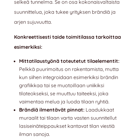
selkeä tunnelma. Se on osa kokonaisvaltaista
suunnittelua, joka tukee yrityksen brändiä ja
arjen sujuvuutta.
Konkreettisesti taide toimitilassa tarkoittaa
esimerkiksi:
Mittatilaustyönä toteutetut tilaelementit:
Pelkkä puurimoitus on rakentamista, mutta
kun siihen integroidaan esimerkiksi brändin
grafiikkaa tai se muotoillaan uniikiksi
tilateokseksi, se muuttuu taiteeksi, joka
vaimentaa melua ja luoda tilaan ryhtiä.
Brändiä ilmentävät pinnat:
Laadukkaat
muraalit tai tilaan varta vasten suunnitellut
lasiseinäteippaukset kantavat tilan viestiä
ilman sanoja.