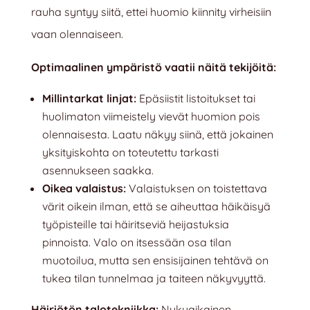
rauha syntyy siitä, ettei huomio kiinnity virheisiin
vaan olennaiseen.
Optimaalinen ympäristö vaatii näitä tekijöitä:
Millintarkat linjat:
Epäsiistit listoitukset tai
huolimaton viimeistely vievät huomion pois
olennaisesta. Laatu näkyy siinä, että jokainen
yksityiskohta on toteutettu tarkasti
asennukseen saakka.
Oikea valaistus:
Valaistuksen on toistettava
värit oikein ilman, että se aiheuttaa häikäisyä
työpisteille tai häiritseviä heijastuksia
pinnoista. Valo on itsessään osa tilan
muotoilua, mutta sen ensisijainen tehtävä on
tukea tilan tunnelmaa ja taiteen näkyvyyttä.
Häiriötön talotekniikka:
Nykyaikainen