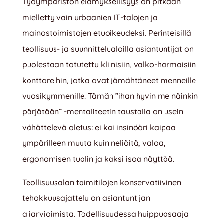
Työympäristön elämyksellisyys on pitkään
mielletty vain urbaanien IT-talojen ja
mainostoimistojen etuoikeudeksi. Perinteisillä
teollisuus- ja suunnittelualoilla asiantuntijat on
puolestaan totutettu kliinisiin, valko-harmaisiin
konttoreihin, jotka ovat jämähtäneet menneille
vuosikymmenille. Tämän ”ihan hyvin me näinkin
pärjätään” -mentaliteetin taustalla on usein
vähättelevä oletus: ei kai insinööri kaipaa
ympärilleen muuta kuin neliöitä, valoa,
ergonomisen tuolin ja kaksi isoa näyttöä.
Teollisuusalan toimitilojen konservatiivinen
tehokkuusajattelu on asiantuntijan
aliarvioimista. Todellisuudessa huippuosaaja