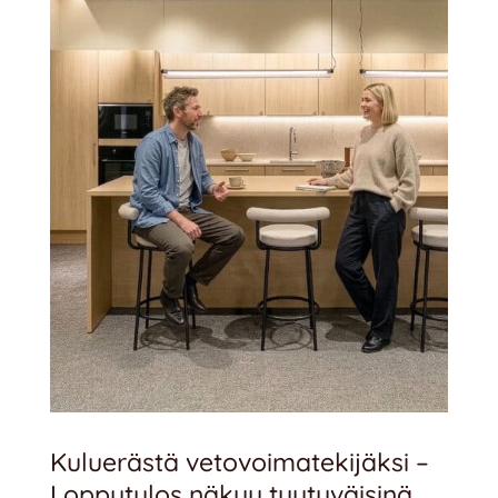
Kuluerästä vetovoimatekijäksi –
Lopputulos näkyy tyytyväisinä