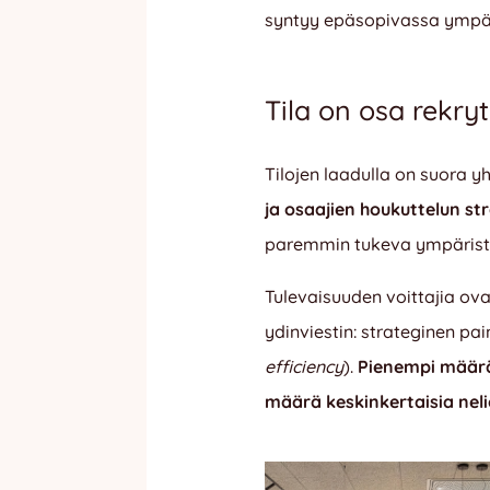
syntyy epäsopivassa ympä
Tila on osa rekryt
Tilojen laadulla on suora 
ja osaajien houkuttelun s
paremmin tukeva ympäristö,
Tulevaisuuden voittajia ova
ydinviestin: strateginen pa
efficiency
).
Pienempi määrä
määrä keskinkertaisia neli