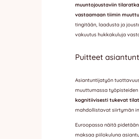
muuntojoustaviin tilaratka
vastaamaan tiimin muuttu
tingitään, laadusta ja jous
vakuutus hukkakuluja vast
Puitteet asiantun
Asiantuntijatyön tuottavuus
muuttumassa työpisteiden r
kognitiivisesti tukevat til
mahdollistavat siirtymän i
Euroopassa näitä pidetään
maksaa piilokuluna asiantun