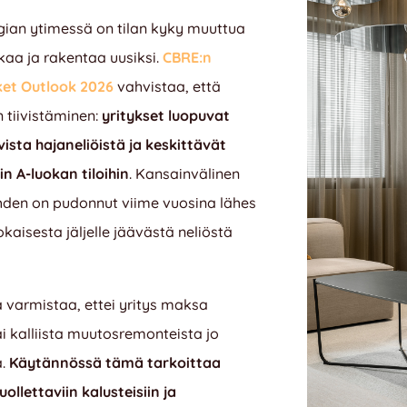
gian ytimessä on tilan kyky muuttua
kaa ja rakentaa uusiksi.
CBRE:n
ket Outlook 2026
vahvistaa, että
n tiivistäminen:
yritykset luopuvat
sta hajaneliöistä ja keskittävät
in A-luokan tiloihin
.
Kansainvälinen
hden on pudonnut viime vuosina lähes
kaisesta jäljelle jäävästä neliöstä
 varmistaa, ettei yritys maksa
tai kalliista muutosremonteista jo
a
.
Käytännössä tämä tarkoittaa
uollettaviin kalusteisiin ja