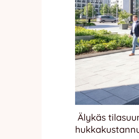
Älykäs tilasuu
hukkakustann