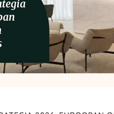
ategia
pan
n
s