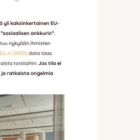
ä yli kaksinkertainen EU-
 ”sosiaalisen ankkurin”.
ottuu nykyään ihmisten
JLL:n (2025)
data taas
aista torstaihin.
Jos tila ei
a ja ratkaista ongelmia