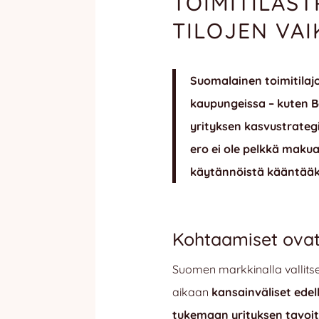
TOIMITILAST
TILOJEN VA
Suomalainen toimitila
kaupungeissa – kuten Be
yrityksen kasvustrateg
ero ei ole pelkkä makua
käytännöistä kääntääk
Kohtaamiset ovat
Suomen markkinalla vallitse
aikaan
kansainväliset edel
tukemaan yrityksen tavoit