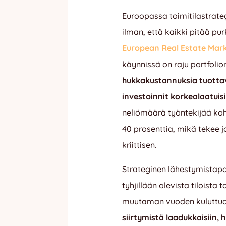
Euroopassa toimitilastrate
ilman, että kaikki pitää pur
European Real Estate Mar
käynnissä on raju portfolio
hukkakustannuksia tuottavi
investoinnit korkealaatuisi
neliömäärä työntekijää ko
40 prosenttia, mikä tekee jo
kriittisen
.
Strateginen lähestymistapa
tyhjillään olevista tiloista 
muutaman vuoden kuluttu
siirtymistä laadukkaisiin, h