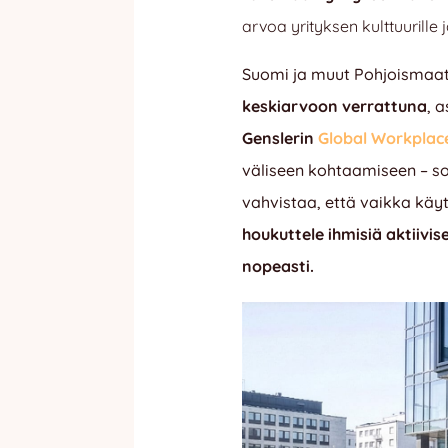
arvoa yrityksen kulttuurille j
Suomi ja muut Pohjoismaat
keskiarvoon verrattuna
, a
Genslerin
Global Workplac
väliseen kohtaamiseen – so
vahvistaa, että vaikka käytt
houkuttele ihmisiä aktiivis
nopeasti
.