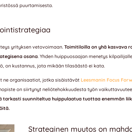
ristössä puurtamisesta
.
ointistrategiaa
yhteys yrityksen vetovoimaan.
Toimitiloilla on yhä kasvava 
trategisena osana
.
Yhden huippuosaajan menetys kilpailijalle,
 on kustannus, jota mikään tilasäästö ei kata
.
t ne organisaatiot, jotka sisäistävät
Leesmanin Focus Forw
inopiste on siirtynyt neliötehokkuudesta työn vaikuttavuutee
 tarkasti suunniteltua huippulaatua tuottaa enemmän liik
öitä
.
Strateginen muutos on mahdo