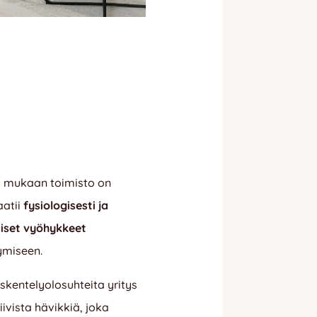
)
mukaan toimisto on
aatii
fysiologisesti ja
kaiset vyöhykkeet
tymiseen
.
skentelyolosuhteita yritys
ivista hävikkiä, joka