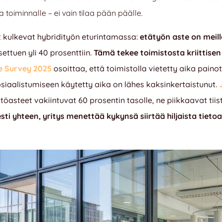
a toiminnalle – ei vain tilaa pään päälle.
 kulkevat hybridityön eturintamassa:
etätyön aste on meill
settuen yli 40 prosenttiin.
Tämä tekee toimistosta kriittisen
e Survey 2025
osoittaa, että toimistolla vietetty aika pain
siaalistumiseen käytetty aika on lähes kaksinkertaistunut.
öasteet vakiintuvat 60 prosentin tasolle, ne piikkaavat tiist
esti yhteen, yritys menettää kykynsä siirtää hiljaista tieto