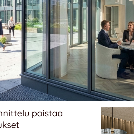
nnittelu poistaa
ukset