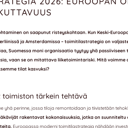
RATEGIA 2026: EUROOPAN O
IKUTTAVUUS
johtaminen on saapunut risteyskohtaan. Kun Keski-Euroop
rliinissä ja Amsterdamissa – toimitilastrategia on valjaste
iaa, Suomessa moni organisaatio tyytyy yhä passiiviseen t
sia, vaan se on mitattava liiketoimintariski. Mitä voimm
semme tilat kasvuksi?
 toimiston tärkein tehtävä
e yhä perinne, jossa tiloja remontoidaan ja tiivistetään teh
läkävijät rakentavat kokonaisuuksia, jotka on suunniteltu 
teita.
Euroopassa moderni toimitilastrategia nähdään investo