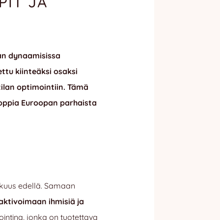
PIT JA
an dynaamisissa
ttu kiinteäksi osaksi
ilan optimointiin. Tämä
e oppia Euroopan parhaista
okkuus edellä. Samaan
aktivoimaan ihmisiä ja
intina, jonka on tuotettava