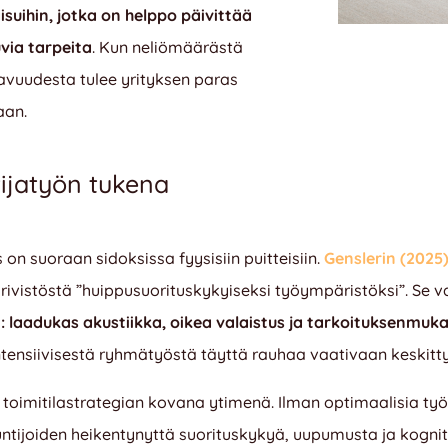
isuihin, jotka on helppo päivittää
via tarpeita
.
Kun neliömäärästä
tavuudesta tulee yrityksen paras
aan
.
tijatyön tukena
 on suoraan sidoksissa fyysisiin puitteisiin.
Genslerin (2025
ivistöstä ”huippusuorituskykyiseksi työympäristöksi”.
Se v
at: laadukas akustiikka, oikea valaistus ja tarkoituksenmu
ntensiivisestä ryhmätyöstä täyttä rauhaa vaativaan keskit
 toimitilastrategian kovana ytimenä.
Ilman optimaalisia työ
tijoiden heikentynyttä suorituskykyä, uupumusta ja kogniti