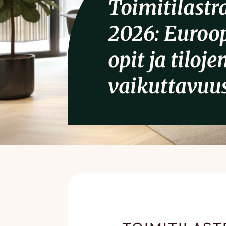
Toimitilastr
2026: Euroo
opit ja tiloje
vaikuttavuu