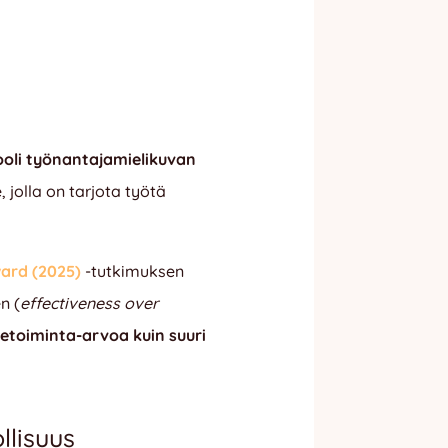
rooli työnantajamielikuvan
 jolla on tarjota työtä
ard (2025)
-tutkimuksen
n (
effectiveness over
etoiminta-arvoa kuin suuri
llisuus