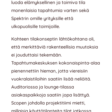
luoda elämyksellinen ja toimiva tila
monenlaisia tapahtumia varten sekä
Spektrin omille yrityksille että
ulkopuolisille toimijoille.
Kohteen tilakonseptin lähtökohtana oli,
että merkittäviä rakenteellisia muutoksia
ei jouduttaisi tekemään.
Tapahtumakeskuksen kokonaispinta-alaa
pienennettiin hieman, jotta viereisiin
vuokralaistiloihin saatiin lisää neliöitä.
Auditoriossa ja lounge-tilassa
asiakaspaikkoja saatiin jopa lisättyä.
Scopen johdolla projektitiimi mietti,
millaisia käyttötilanteita tilat jatkossa